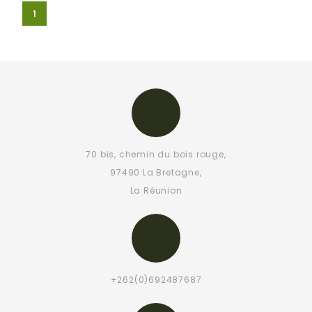
1
70 bis, chemin du bois rouge,
97490 La Bretagne,
La Réunion
+262(0)692487687