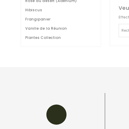
Rose du désert (Adenium)
Veu
Hibiscus
Effec
Frangipanier
Vanille de la Réunion
Plantes Collection