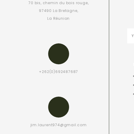
70 bis, chemin du bois rouge,
97490 La Bretagne,
La Réunion
+262(0)692487687
jim.laurent974@gmail.com