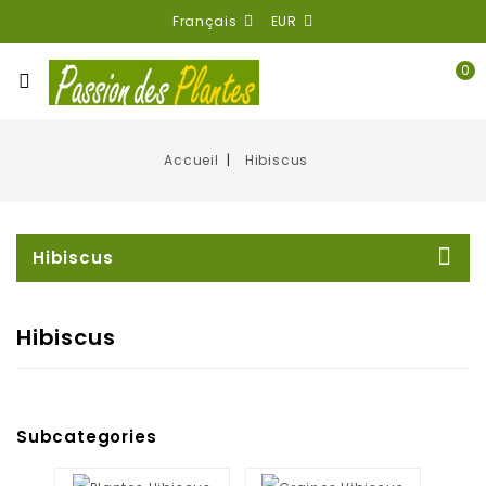
Français
EUR
0
Accueil
Hibiscus
Hibiscus
Hibiscus
Subcategories