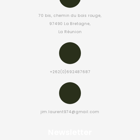
70 bis, chemin du bois rouge,
97490 La Bretagne,
La Réunion
+262(0)692487687
jim.laurent974@gmail.com
Newsletter