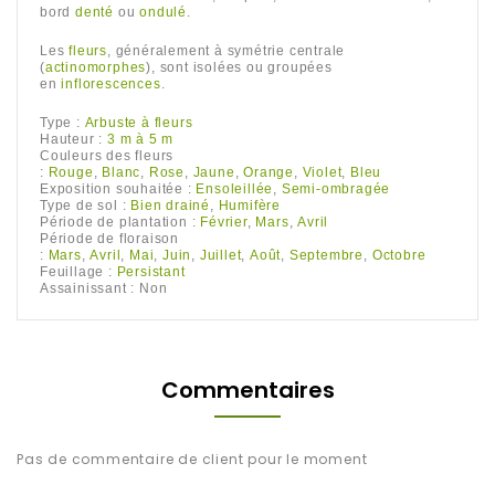
bord
denté
ou
ondulé
.
Les
fleurs
, généralement à symétrie centrale
(
actinomorphes
), sont isolées ou groupées
en
inflorescences
.
Type :
Arbuste à fleurs
Hauteur :
3 m à 5 m
Couleurs des fleurs
:
Rouge
,
Blanc
,
Rose
,
Jaune
,
Orange
,
Violet
,
Bleu
Exposition souhaitée :
Ensoleillée
,
Semi-ombragée
Type de sol :
Bien drainé
,
Humifère
Période de plantation :
Février
,
Mars
,
Avril
Période de floraison
:
Mars
,
Avril
,
Mai
,
Juin
,
Juillet
,
Août
,
Septembre
,
Octobre
Feuillage :
Persistant
Assainissant :
Non
Commentaires
Pas de commentaire de client pour le moment