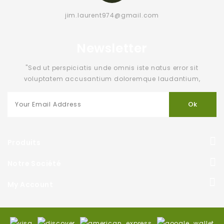
jim.laurent974@gmail.com
Newsletter
"Sed ut perspiciatis unde omnis iste natus error sit
voluptatem accusantium doloremque laudantium,
Produits
Notre Société
My Account