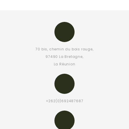
70 bis, chemin du bois rouge,
97490 La Bretagne,
La Réunion
+262(0)692487687