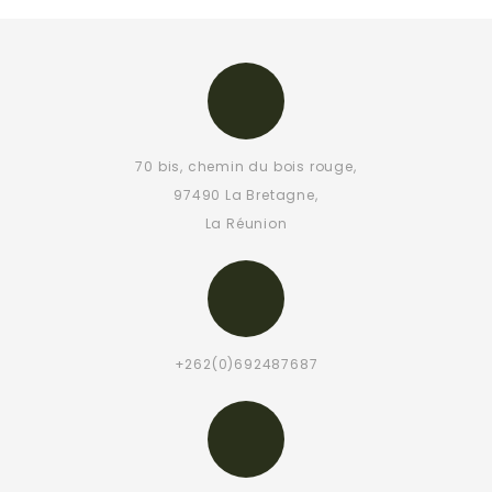
70 bis, chemin du bois rouge,
97490 La Bretagne,
La Réunion
+262(0)692487687