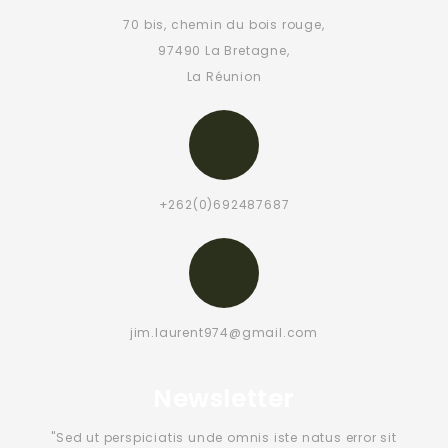
70 bis, chemin du bois rouge,
97490 La Bretagne,
La Réunion
+262(0)692487687
jim.laurent974@gmail.com
Newsletter
"Sed ut perspiciatis unde omnis iste natus error sit