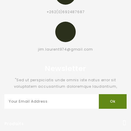
+262(0)692487687
jim.laurent974@gmail.com
Newsletter
"Sed ut perspiciatis unde omnis iste natus error sit
voluptatem accusantium doloremque laudantium,
Produits